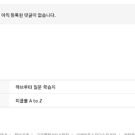
개
아직 등록된 댓글이 없습니다.
하브루타 질문 학습지
피클볼 A to Z
안내
정보공개
교육행정서비스헌장
이메일주소무단수집거부
저작권