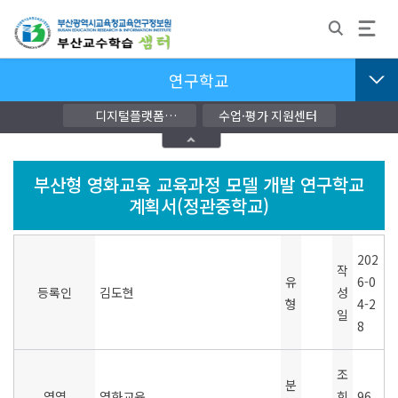
연구학교
디지털플랫폼
수업·평가 지원센터
교단지원자료
부산형 영화교육 교육과정 모델 개발 연구학교
계획서(정관중학교)
202
작
유
6-0
등록인
김도현
성
형
4-2
일
8
조
분
영역
영화교육
회
96