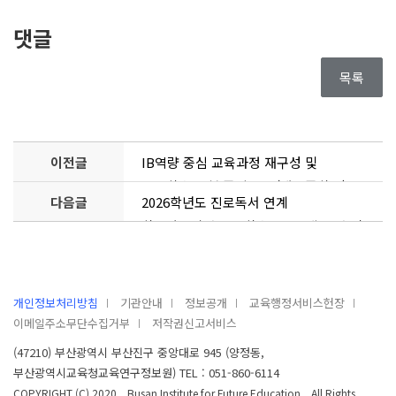
댓글
목록
이전글
IB역량 중심 교육과정 재구성 및
교수학습 모형 중심 운영(대동중학교)
다음글
2026학년도 진로독서 연계
학교자율시간 교수학습프로그램 구안 및
적용(대천리중)
개인정보처리방침
기관안내
정보공개
교육행정서비스헌장
이메일주소무단수집거부
저작권신고서비스
(47210) 부산광역시 부산진구 중앙대로 945 (양정동,
부산광역시교육청교육연구정보원) TEL : 051-860-6114
COPYRIGHT (C) 2020, Busan Institute for Future Education. All Rights