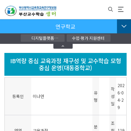
연구학교
디지털플랫폼
수업·평가 지원센터
교단지원자료
IB역량 중심 교육과정 재구성 및 교수학습 모형
중심 운영(대동중학교)
202
작
유
6-0
등록인
이나연
성
형
4-2
일
9
조
분
영역
교육과정
회
119