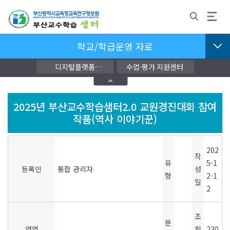
학교/학급운영 자료
디지털플랫폼
수업·평가 지원센터
교단지원자료
2025년 부산교수학습샘터2.0 교원경진대회 참여
작품(역사 이야기꾼)
202
작
유
5-1
등록인
통합 관리자
성
형
2-1
일
2
조
분
영역
회
230