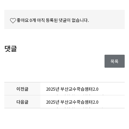
좋아요
0
개
아직 등록된 댓글이 없습니다.
댓글
목록
이전글
2025년 부산교수학습샘터2.0
교원경진대회 참여 작품(ZEP 퀴즈
다음글
2025년 부산교수학습샘터2.0
똑똑하게 쓰기)
교원경진대회 참여 작품(인물 탐구!
나만의 인물 카드 만들기)