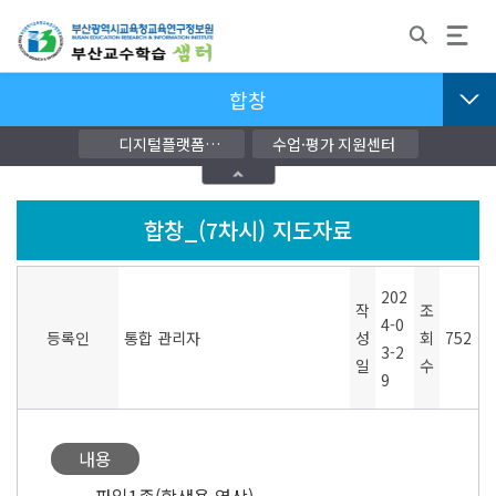
합창
디지털플랫폼
수업·평가 지원센터
교단지원자료
합창_(7차시) 지도자료
202
작
조
4-0
등록인
통합 관리자
성
회
752
3-2
일
수
9
내용