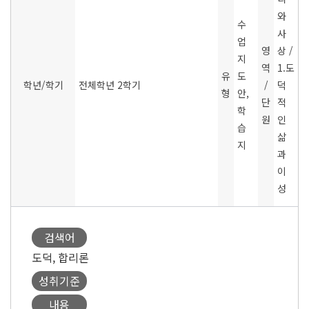
와
수
사
업
영
상 /
지
역
1.도
유
도
학년/학기
전체학년 2학기
/
덕
형
안,
단
적
학
원
인
습
삶
지
과
이
성
검색어
도덕, 합리론
성취기준
내용