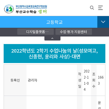
고등학교
디지털플랫폼
수업·평가 지원센터
교단지원자료
2022학년도 2학기 수업나눔의 날(성모여고,
신종현, 윤리와 사상)-대면
202
작
조
2-1
166
등록인
관리자
성
회
1-0
3
일
수
4
윤
리