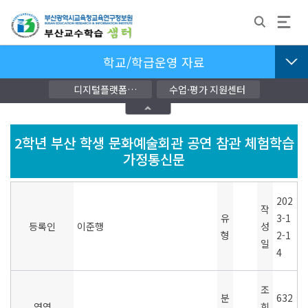
학교/학급운영 자료
디지털플랫폼
수업·평가 지원센터
교단지원자료
2학년 부산 학생 문화예술회관 공연 참관 체험학습
가정통신문
202
작
유
3-1
등록인
이준행
성
형
2-1
일
4
조
분
632
영역
회