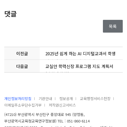
댓글
목록
이전글
2025년 쉽게 하는 AI 디지털교과서 학생
일괄 가입 및 인증 방법 안내
다음글
교실안 학력신장 프로그램 지도 계획서
(사회성 쑥쑥)
개인정보처리방침
기관안내
정보공개
교육행정서비스헌장
이메일주소무단수집거부
저작권신고서비스
(47210) 부산광역시 부산진구 중앙대로 945 (양정동,
부산광역시교육청교육연구정보원) TEL : 051-860-6114