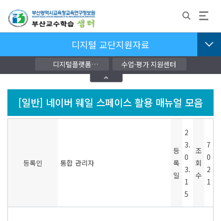
디지털 교단지원자료
디지털플랫폼
수업·평가 지원센터
교단지원자료
[일반]
네이버 웨일 스페이스 활용 매뉴얼 모음
2
3.
7
등
조
0
0
등록인
통합 관리자
록
회
3.
2
일
수
1
1
5