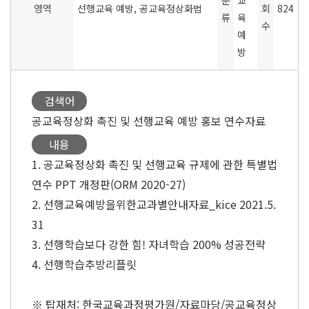
분
교
영역
선행교육 예방, 공교육정상화법
회
824
류
육
수
예
방
검색어
공교육정상화 촉진 및 선행교육 예방 홍보 연수자료
내용
1. 공교육정상화 촉진 및 선행교육 규제에 관한 특별법
연수 PPT 개정판(ORM 2020-27)
2. 선행교육예방을위한교과별안내자료_kice 2021.5.
31
3. 선행학습보다 강한 힘! 자녀학습 200% 성공전략
4. 선행학습추방리플릿
※ 탑재처: 한국교육과정평가원/자료마당/공교육정상