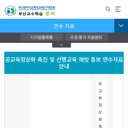
연수 자료
디지털플랫폼
수업·평가 지원센터
교단지원자료
공교육정상화 촉진 및 선행교육 예방 홍보 연수자료
안내
공
교
육
정
상
화
촉