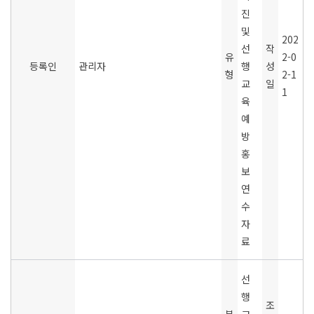
진
및
202
선
작
유
2-0
등록인
관리자
행
성
형
2-1
교
일
1
육
예
방
홍
보
연
수
자
료
선
행
조