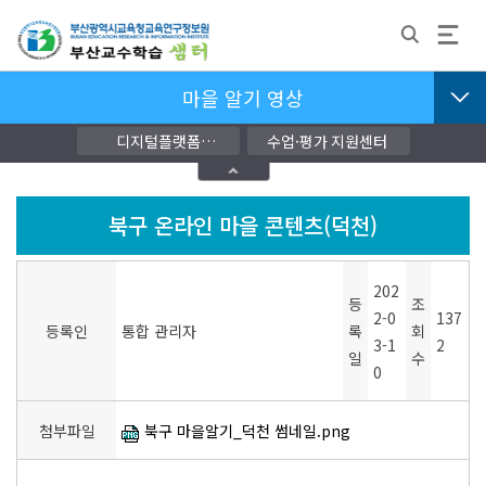
마을 알기 영상
디지털플랫폼
수업·평가 지원센터
교단지원자료
북구 온라인 마을 콘텐츠(덕천)
202
등
조
2-0
137
등록인
통합 관리자
록
회
3-1
2
일
수
0
첨부파일
북구 마을알기_덕천 썸네일.png