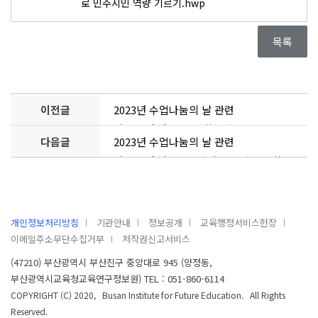
로 민주시민 역량 기르기.hwp
목록
이전글
2023년 수업나눔의 날 관련
자료22_(초)ABM 융합수업으로
다음글
2023년 수업나눔의 날 관련
미래핵심역량 기르기(과학과를
자료19_(초)SW 블렌디드 수업을 통한
중심으로)
수학과 역량 기르기
개인정보처리방침
기관안내
정보공개
교육행정서비스헌장
이메일주소무단수집거부
저작권신고서비스
(47210) 부산광역시 부산진구 중앙대로 945 (양정동,
부산광역시교육청교육연구정보원) TEL : 051-860-6114
COPYRIGHT (C) 2020, Busan Institute for Future Education. All Rights
Reserved.