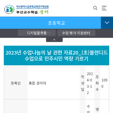
초등학교
디지털플랫폼
수업·평가 지원센터
교단지원자료
2023년 수업나눔의 날 관련 자료20_(초)블렌디드
수업으로 민주시민 역량 기르기
202
작
조
4-0
109
등록인
통합 관리자
성
회
3-1
0
일
수
2
수
영
업