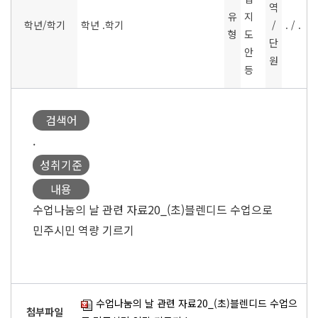
역
유
지
학년/학기
학년 .학기
/
. / .
형
도
단
안
원
등
검색어
.
성취기준
내용
수업나눔의 날 관련 자료20_(초)블렌디드 수업으로
민주시민 역량 기르기
수업나눔의 날 관련 자료20_(초)블렌디드 수업으
첨부파일