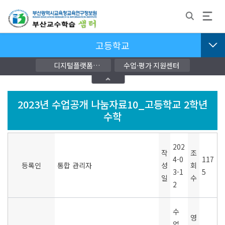
고등학교
디지털플랫폼
수업·평가 지원센터
교단지원자료
2023년 수업공개 나눔자료10_고등학교 2학년
수학
202
작
조
4-0
117
등록인
통합 관리자
성
회
3-1
5
일
수
2
수
영
업