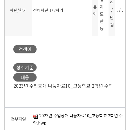
역
유
지
학년/학기
전체학년 1/2학기
/
. / .
형
도
단
안
원
등
검색어
.
성취기준
내용
2023년 수업공개 나눔자료10_고등학교 2학년 수학
2023년 수업공개 나눔자료10_고등학교 2학년 수
첨부파일
학.hwp