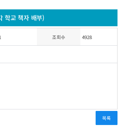
각 학교 책자 배부)
1
조회수
4928
목록